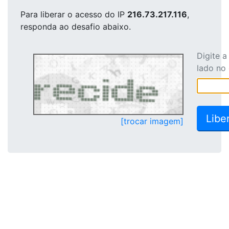
Para liberar o acesso
do IP
216.73.217.116
,
responda ao desafio abaixo.
Digite 
lado no
[trocar imagem]